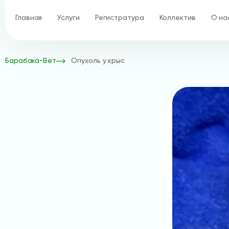
Главная
Услуги
Регистратура
Коллектив
О на
Барабака-Вет
Опухоль у крыс