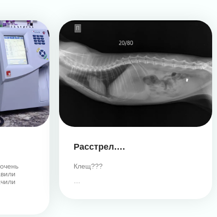
Расстрел….
 очень
Клещ???
авили
…
ачили