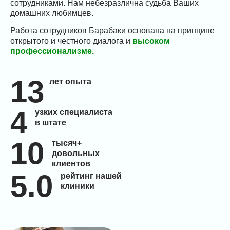
сотрудниками. Нам небезразлична судьба Ваших
домашних любимцев.
Работа сотрудников Барабаки основана на принципе
открытого и честного диалога и
высоком
профессионализме.
13
лет опыта
4
узких специалиста
в штате
10
тысяч+
довольных
клиентов
5.0
рейтинг нашей
клиники