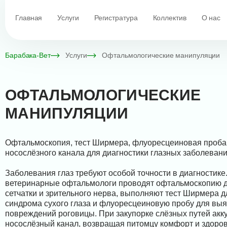
Главная
Услуги
Регистратура
Коллектив
О нас
Барабака-Вет
Услуги
Офтальмологические манипуляции
ОФТАЛЬМОЛОГИЧЕСКИЕ
МАНИПУЛЯЦИИ
Офтальмоскопия, тест Ширмера, флуоресцеиновая проба
носослёзного канала для диагностики глазных заболевани
Заболевания глаз требуют особой точности в диагностике
ветеринарные офтальмологи проводят офтальмоскопию д
сетчатки и зрительного нерва, выполняют тест Ширмера д
синдрома сухого глаза и флуоресцеиновую пробу для вы
повреждений роговицы. При закупорке слёзных путей ак
носослёзный канал, возвращая питомцу комфорт и здоров