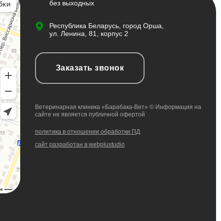
без выходных
Республика Беларусь, город Орша,
ул. Ленина, 81, корпус 2
Заказать звонок
Ветеринарная клиника «Барабака-Вет» © Информация на
сайте не является публичной офертой
политика в отношении обработки ПД
сайт разработан в webplustudio