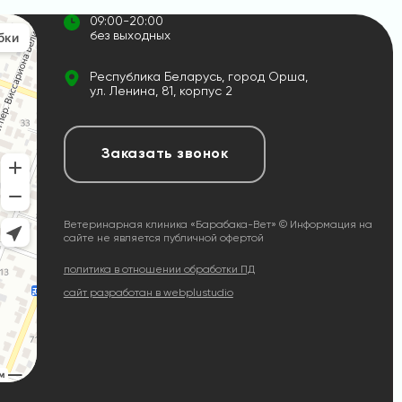
09:00-20:00
без выходных
Республика Беларусь, город Орша,
ул. Ленина, 81, корпус 2
Заказать звонок
Ветеринарная клиника «Барабака-Вет» © Информация на
сайте не является публичной офертой
политика в отношении обработки ПД
сайт разработан в webplustudio