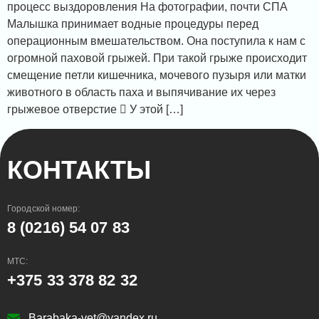
процесс выздоровления На фотографии, почти СПА
Малышка принимает водные процедуры перед
операционным вмешательством. Она поступила к нам с
огромной паховой грыжей. При такой грыже происходит
смещение петли кишечника, мочевого пузыря или матки
животного в область паха и выпячивание их через
грыжевое отверстие  У этой […]
КОНТАКТЫ
Городской номер:
8 (0216) 54 07 83
МТС:
+375 33 378 82 32
Barabaka-vet@yandex.ru