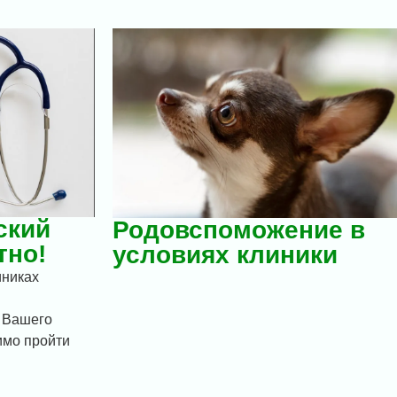
ский
Родовспоможение в
тно!
условиях клиники
иниках
 Вашего
имо пройти